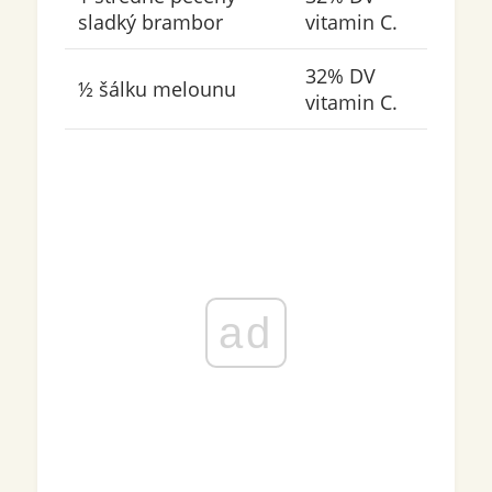
sladký brambor
vitamin C.
32% DV
½ šálku melounu
vitamin C.
ad