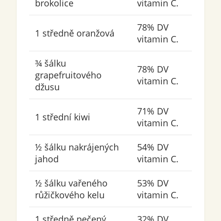
brokolice
vitamin C.
78% DV
1 středně oranžová
vitamin C.
¾ šálku
78% DV
grapefruitového
vitamin C.
džusu
71% DV
1 střední kiwi
vitamin C.
½ šálku nakrájených
54% DV
jahod
vitamin C.
½ šálku vařeného
53% DV
růžičkového kelu
vitamin C.
1 středně pečený
32% DV