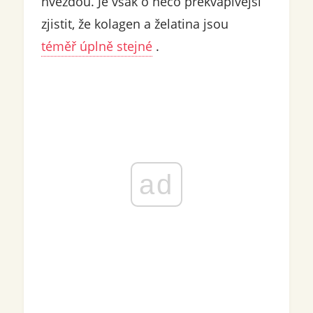
hvězdou. Je však o něco překvapivější
zjistit, že kolagen a želatina jsou
téměř úplně stejné
.
ad