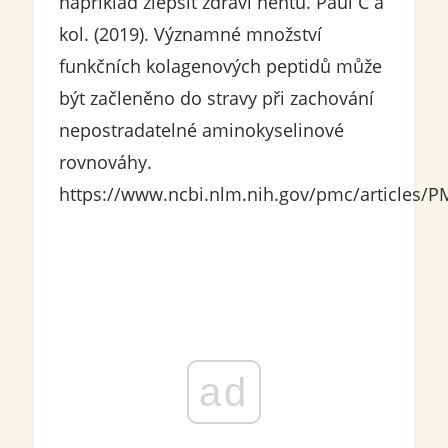
například zlepšit zdraví nehtů. Paul C a
kol. (2019). Významné množství
funkčních kolagenových peptidů může
být začleněno do stravy při zachování
nepostradatelné aminokyselinové
rovnováhy.
https://www.ncbi.nlm.nih.gov/pmc/articles/
ad