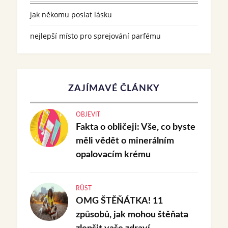
jak někomu poslat lásku
nejlepší místo pro sprejování parfému
ZAJÍMAVÉ ČLÁNKY
OBJEVIT
Fakta o obličeji: Vše, co byste
měli vědět o minerálním
opalovacím krému
RŮST
OMG ŠTĚŇÁTKA! 11
způsobů, jak mohou štěňata