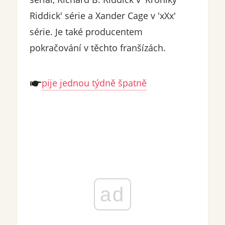
Riddick' série a Xander Cage v 'xXx'
série. Je také producentem
pokračování v těchto franšízách.
pije jednou týdně špatně
ad