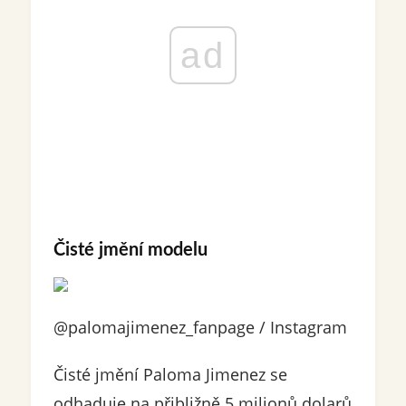
ad
Čisté jmění modelu
@palomajimenez_fanpage / Instagram
Čisté jmění Paloma Jimenez se
odhaduje na přibližně 5 milionů dolarů