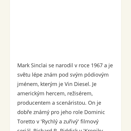
Mark Sinclai se narodil v roce 1967 a je
světu lépe znám pod svým pódiovým
jménem, ​​kterým je Vin Diesel. Je
americkým hercem, režisérem,
producentem a scenáristou. On je
dobře známý pro jeho role Dominic
Toretto v 'Rychlý a zuřivý' filmový
seriál, Richard B. Riddick v 'Kroniky