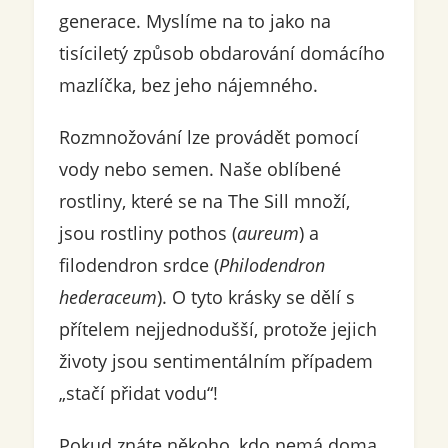
generace. Myslíme na to jako na
tisíciletý způsob obdarování domácího
mazlíčka, bez jeho nájemného.
Rozmnožování lze provádět pomocí
vody nebo semen. Naše oblíbené
rostliny, které se na The Sill množí,
jsou rostliny pothos (
aureum
) a
filodendron srdce (
Philodendron
hederaceum
). O tyto krásky se dělí s
přítelem nejjednodušší, protože jejich
životy jsou sentimentálním případem
„stačí přidat vodu“!
Pokud znáte někoho, kdo nemá doma