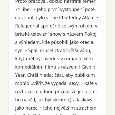
Proto pracoval, dokud neztratil téměř
71 liber. • Jeho první vystoupení poté,
co zhubl, bylo v The Chatterley Affair. •
Rafe jednal společně se svým otcem v
britské televizní show s názvem Pokoj
s výhledem, kde působili jako otec a
syn. • Spall musel ztratit větší váhu,
když měl být uveden v romantickém
komediálním filmu s názvem I Give It
Year. Chtěl hledat část, aby publikum
mohlo uvěřit, že vypadal sexy. • Rafe v
rozhovoru jednou přiznal, že jeho otec
ho naučil, jak být skromný a laskavý
jako herec. • Jeho největším strachem