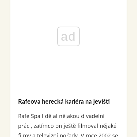
ad
Rafeova herecká kariéra na jevišti
Rafe Spall dělal nějakou divadelní
práci, zatímco on ještě filmoval nějaké
filmy a televizní pořady. V roce 2002 se