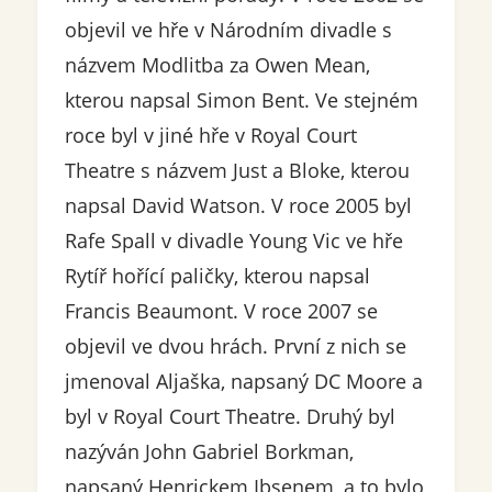
objevil ve hře v Národním divadle s
názvem Modlitba za Owen Mean,
kterou napsal Simon Bent. Ve stejném
roce byl v jiné hře v Royal Court
Theatre s názvem Just a Bloke, kterou
napsal David Watson. V roce 2005 byl
Rafe Spall v divadle Young Vic ve hře
Rytíř hořící paličky, kterou napsal
Francis Beaumont. V roce 2007 se
objevil ve dvou hrách. První z nich se
jmenoval Aljaška, napsaný DC Moore a
byl v Royal Court Theatre. Druhý byl
nazýván John Gabriel Borkman,
napsaný Henrickem Ibsenem, a to bylo