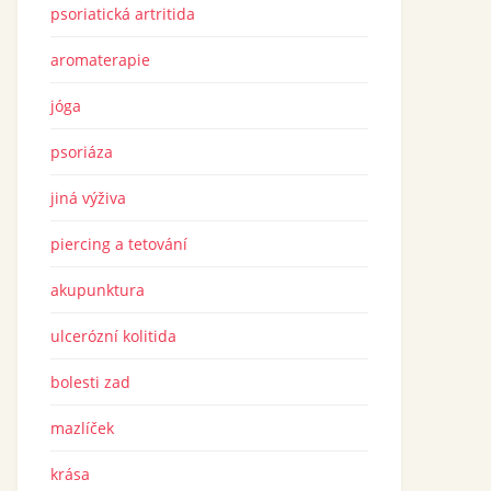
psoriatická artritida
aromaterapie
jóga
psoriáza
jiná výživa
piercing a tetování
akupunktura
ulcerózní kolitida
bolesti zad
mazlíček
krása