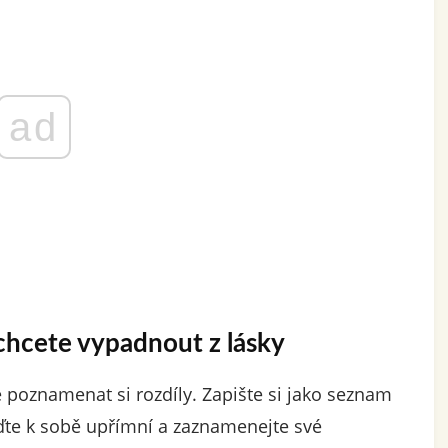
ad
 chcete vypadnout z lásky
é poznamenat si rozdíly. Zapište si jako seznam
uďte k sobě upřímní a zaznamenejte své