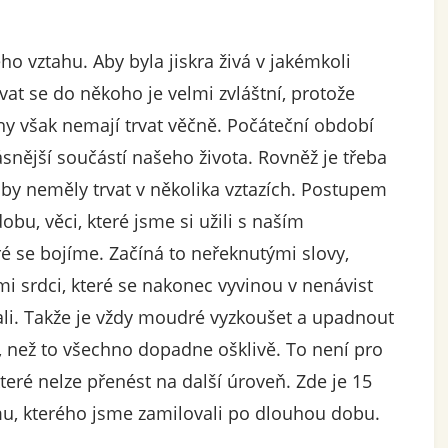
 vztahu. Aby byla jiskra živá v jakémkoli
at se do někoho je velmi zvláštní, protože
ahy však nemají trvat věčně. Počáteční období
snější součástí našeho života. Rovněž je třeba
y neměly trvat v několika vztazích. Postupem
obu, věci, které jsme si užili s naším
é se bojíme. Začíná to neřeknutými slovy,
 srdci, které se nakonec vyvinou v nenávist
ali. Takže je vždy moudré vyzkoušet a upadnout
 než to všechno dopadne ošklivě. To není pro
teré nelze přenést na další úroveň. Zde je 15
mu, kterého jsme zamilovali po dlouhou dobu.