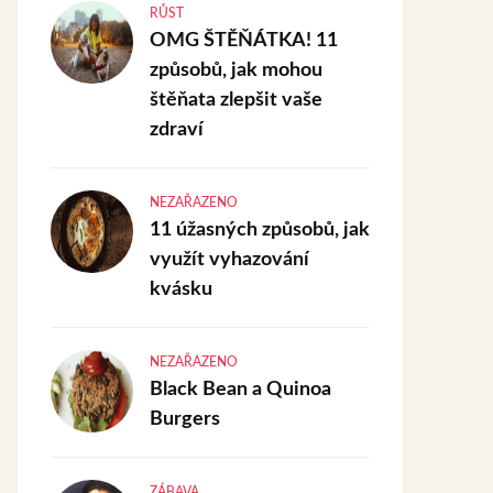
RŮST
OMG ŠTĚŇÁTKA! 11
způsobů, jak mohou
štěňata zlepšit vaše
zdraví
NEZAŘAZENO
11 úžasných způsobů, jak
využít vyhazování
kvásku
NEZAŘAZENO
Black Bean a Quinoa
Burgers
ZÁBAVA