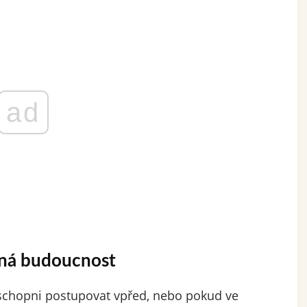
ad
dná budoucnost
u schopni postupovat vpřed, nebo pokud ve