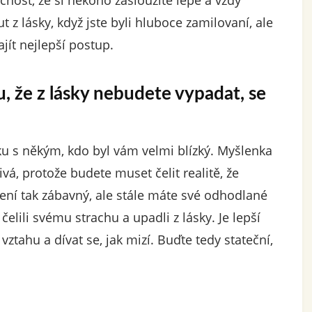
ečnost, že si někoho zasloužíte lépe a vždy
t z lásky, když jste byli hluboce zamilovaní, ale
jít nejlepší postup.
, že z lásky nebudete vypadat, se
u s někým, kdo byl vám velmi blízký. Myšlenka
ivá, protože budete muset čelit realitě, že
ní tak zábavný, ale stále máte své odhodlané
 čelili svému strachu a upadli z lásky. Je lepší
vztahu a dívat se, jak mizí. Buďte tedy stateční,