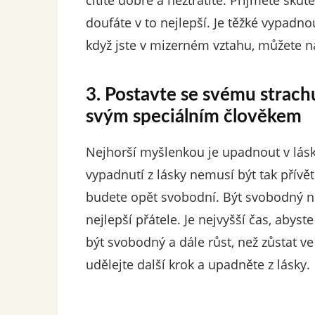
cítíte dobře a neztratíte. Přijměte skut
doufáte v to nejlepší. Je těžké vypadnou
když jste v mizerném vztahu, můžete na
3. Postavte se svému strachu
svým speciálním člověkem
Nejhorší myšlenkou je upadnout v lásk
vypadnutí z lásky nemusí být tak přívět
budete opět svobodní. Být svobodný ne
nejlepší přátele. Je nejvyšší čas, abyste
být svobodný a dále růst, než zůstat ve 
udělejte další krok a upadněte z lásky.