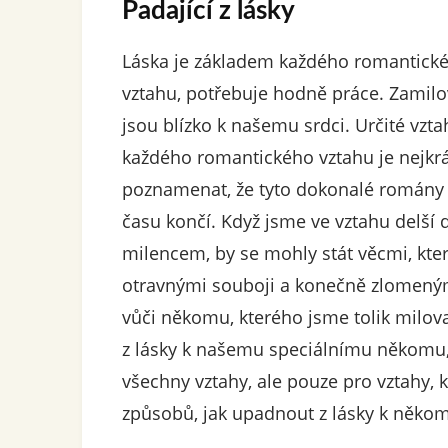
Padající z lásky
Láska je základem každého romantického
vztahu, potřebuje hodně práce. Zamilov
jsou blízko k našemu srdci. Určité vzt
každého romantického vztahu je nejkrá
poznamenat, že tyto dokonalé romány b
času končí. Když jsme ve vztahu delší d
milencem, by se mohly stát věcmi, kter
otravnými souboji a konečně zlomenými
vůči někomu, kterého jsme tolik milov
z lásky k našemu speciálnímu někomu,
všechny vztahy, ale pouze pro vztahy, k
způsobů, jak upadnout z lásky k něko