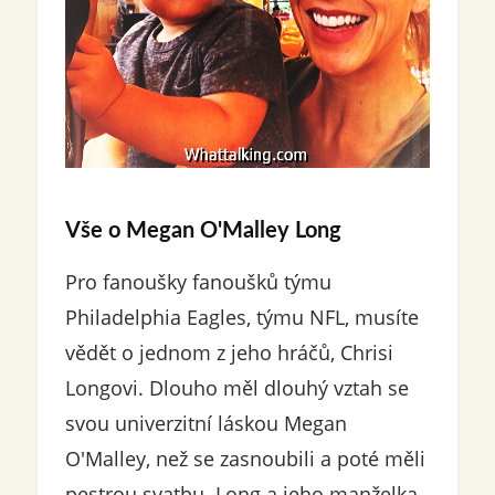
Vše o Megan O'Malley Long
Pro fanoušky fanoušků týmu
Philadelphia Eagles, týmu NFL, musíte
vědět o jednom z jeho hráčů, Chrisi
Longovi. Dlouho měl dlouhý vztah se
svou univerzitní láskou Megan
O'Malley, než se zasnoubili a poté měli
pestrou svatbu. Long a jeho manželka