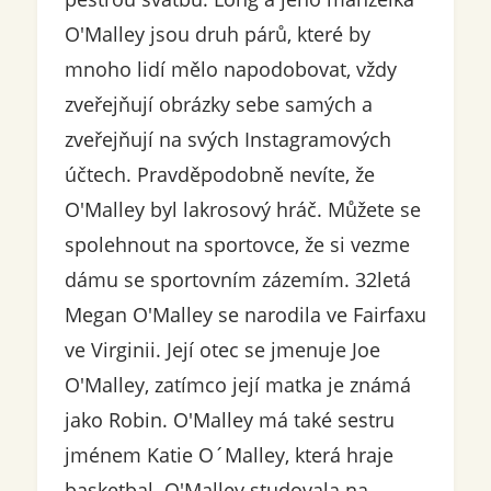
O'Malley jsou druh párů, které by
mnoho lidí mělo napodobovat, vždy
zveřejňují obrázky sebe samých a
zveřejňují na svých Instagramových
účtech. Pravděpodobně nevíte, že
O'Malley byl lakrosový hráč. Můžete se
spolehnout na sportovce, že si vezme
dámu se sportovním zázemím. 32letá
Megan O'Malley se narodila ve Fairfaxu
ve Virginii. Její otec se jmenuje Joe
O'Malley, zatímco její matka je známá
jako Robin. O'Malley má také sestru
jménem Katie O´Malley, která hraje
basketbal. O'Malley studovala na