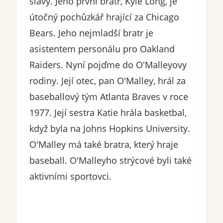
slávy. Jeho první bratr, Kyle Long, je
útočný pochůzkář hrající za Chicago
Bears. Jeho nejmladší bratr je
asistentem personálu pro Oakland
Raiders. Nyní pojďme do O'Malleyovy
rodiny. Její otec, pan O'Malley, hrál za
baseballový tým Atlanta Braves v roce
1977. Její sestra Katie hrála basketbal,
když byla na Johns Hopkins University.
O'Malley má také bratra, který hraje
baseball. O'Malleyho strýcové byli také
aktivními sportovci.