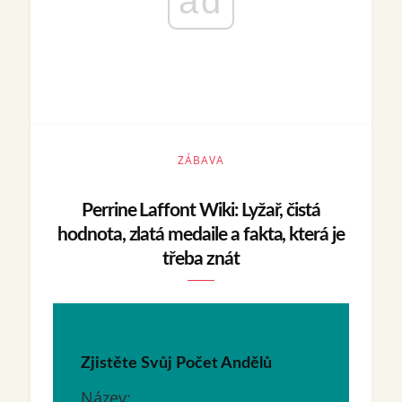
ad
ZÁBAVA
Perrine Laffont Wiki: Lyžař, čistá
hodnota, zlatá medaile a fakta, která je
třeba znát
Zjistěte Svůj Počet Andělů
Název: