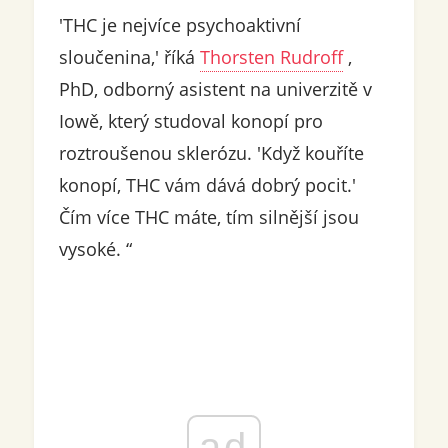
'THC je nejvíce psychoaktivní
sloučenina,' říká
Thorsten Rudroff
,
PhD, odborný asistent na univerzitě v
Iowě, který studoval konopí pro
roztroušenou sklerózu. 'Když kouříte
konopí, THC vám dává dobrý pocit.'
Čím více THC máte, tím silnější jsou
vysoké. “
ad