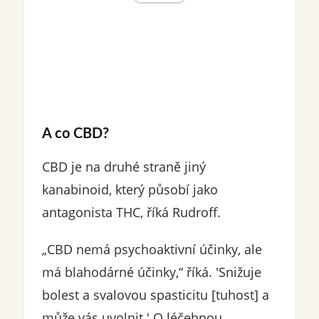
A co CBD?
CBD je na druhé straně jiný
kanabinoid, který působí jako
antagonista THC, říká Rudroff.
„CBD nemá psychoaktivní účinky, ale
má blahodárné účinky,“ říká. 'Snižuje
bolest a svalovou spasticitu [tuhost] a
může vás uvolnit.' O léčebnou