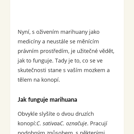
Nyní, s oživením marihuany jako
medicíny a neustále se měnícím
právním prostředím, je užitečné vědět,
jak to funguje. Tady je to, co se ve
skutečnosti stane s vaším mozkem a
tělem na konopí.
Jak funguje marihuana
Obvykle slyšíte o dvou druzích
konopí:
C.
sativa
a
C.
označuje
. Pracují
podobným způsobem, s některými