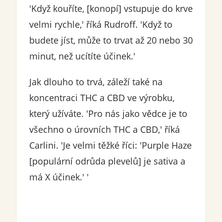
'Když kouříte, [konopí] vstupuje do krve
velmi rychle,' říká Rudroff. 'Když to
budete jíst, může to trvat až 20 nebo 30
minut, než ucítíte účinek.'
Jak dlouho to trvá, záleží také na
koncentraci THC a CBD ve výrobku,
který užíváte. 'Pro nás jako vědce je to
všechno o úrovních THC a CBD,' říká
Carlini. 'Je velmi těžké říci: 'Purple Haze
[populární odrůda plevelů] je sativa a
má X účinek.' '