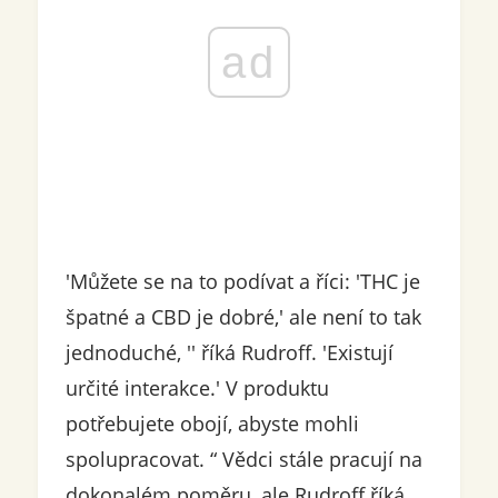
ad
'Můžete se na to podívat a říci: 'THC je
špatné a CBD je dobré,' ale není to tak
jednoduché, '' říká Rudroff. 'Existují
určité interakce.' V produktu
potřebujete obojí, abyste mohli
spolupracovat. “ Vědci stále pracují na
dokonalém poměru, ale Rudroff říká,