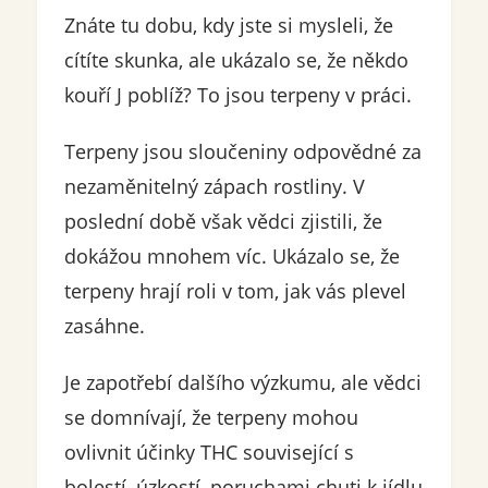
Znáte tu dobu, kdy jste si mysleli, že
cítíte skunka, ale ukázalo se, že někdo
kouří J poblíž? To jsou terpeny v práci.
Terpeny jsou sloučeniny odpovědné za
nezaměnitelný zápach rostliny. V
poslední době však vědci zjistili, že
dokážou mnohem víc. Ukázalo se, že
terpeny hrají roli v tom, jak vás plevel
zasáhne.
Je zapotřebí dalšího výzkumu, ale vědci
se domnívají, že terpeny mohou
ovlivnit účinky THC související s
bolestí, úzkostí, poruchami chuti k jídlu