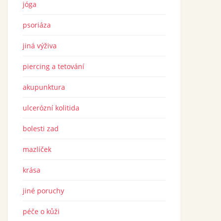
jóga
psoriáza
jiná výživa
piercing a tetování
akupunktura
ulcerózní kolitida
bolesti zad
mazlíček
krása
jiné poruchy
péče o kůži