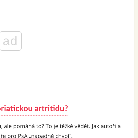
ad
iatickou artritidu?
, ale pomáhá to? To je těžké vědět. Jak autoři a
uře pro PsA „nápadně chybí“.