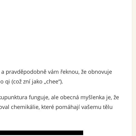
y a pravděpodobně vám řeknou, že obnovuje
 qi (což zní jako „chee“).
akupunktura funguje, ale obecná myšlenka je, že
oval chemikálie, které pomáhají vašemu tělu