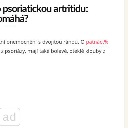
soriatickou artritidu:
omáhá?
nitní onemocnění s dvojitou ránou. O
patnáct%
í z psoriázy, mají také bolavé, oteklé klouby z
ad