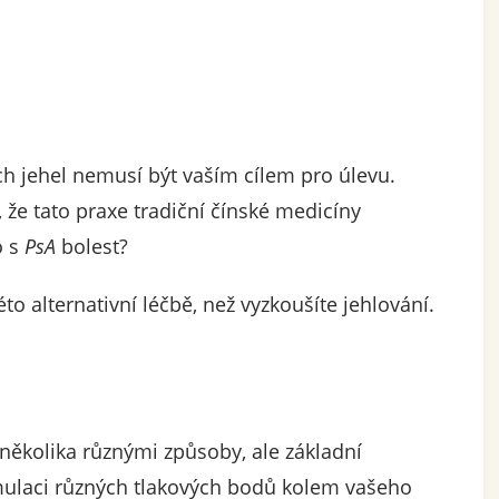
ch jehel nemusí být vaším cílem pro úlevu.
, že tato praxe tradiční čínské medicíny
 s
PsA
bolest?
éto alternativní léčbě, než vyzkoušíte jehlování.
ěkolika různými způsoby, ale základní
timulaci různých tlakových bodů kolem vašeho