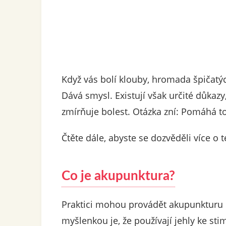
Když vás bolí klouby, hromada špičatý
Dává smysl. Existují však určité důkazy
zmírňuje bolest. Otázka zní: Pomáhá to
Čtěte dále, abyste se dozvěděli více o t
Co je akupunktura?
Praktici mohou provádět akupunkturu n
myšlenkou je, že používají jehly ke s