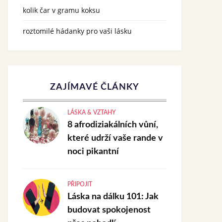
kolik čar v gramu koksu
roztomilé hádanky pro vaši lásku
ZAJÍMAVÉ ČLÁNKY
LÁSKA & VZTAHY
8 afrodiziakálních vůní,
které udrží vaše rande v
noci pikantní
PŘIPOJIT
Láska na dálku 101: Jak
budovat spokojenost