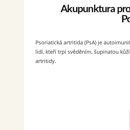
Akupunktura pro p
P
Psoriatická artritida (PsA) je autoimu
lidí, kteří trpí svěděním, šupinatou kůž
artritidy.