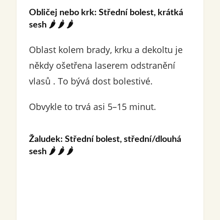
Obličej nebo krk: Střední bolest, krátká
sesh
🌶️ 🌶️ 🌶️
Oblast kolem brady, krku a dekoltu je
někdy ošetřena laserem odstranění
vlasů . To bývá dost bolestivé.
Obvykle to trvá asi 5–15 minut.
Žaludek: Střední bolest, střední/dlouhá
sesh
🌶️ 🌶️ 🌶️