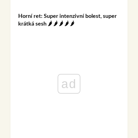
Horní ret: Super intenzivní bolest, super
krátká sesh
🌶️ 🌶️ 🌶️ 🌶️ 🌶️
ad