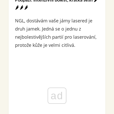
Podpaží: Intenzivní bolest, krátká sesh
🌶️
🌶️ 🌶️ 🌶️
NGL, dostávám vaše jámy lasered je
druh jamek. Jedná se o jednu z
nejbolestivějších partií pro laserování,
protože kůže je velmi citlivá.
ad