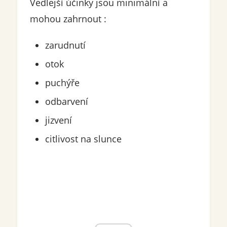
Vedlejší účinky jsou minimální a
mohou zahrnout :
zarudnutí
otok
puchýře
odbarvení
jizvení
citlivost na slunce