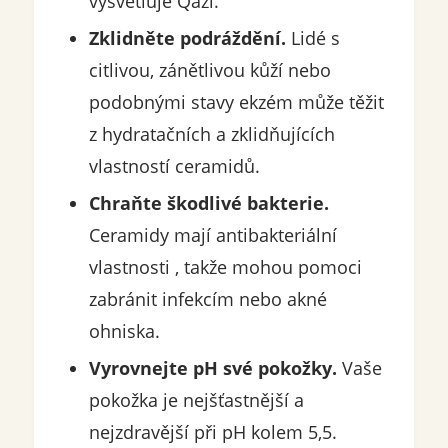
vysvětluje Qazi.
Zklidněte podráždění.
Lidé s
citlivou, zánětlivou kůží nebo
podobnými stavy ekzém může těžit
z hydratačních a zklidňujících
vlastností ceramidů.
Chraňte škodlivé bakterie.
Ceramidy mají antibakteriální
vlastnosti , takže mohou pomoci
zabránit infekcím nebo akné
ohniska.
Vyrovnejte pH své pokožky.
Vaše
pokožka je nejšťastnější a
nejzdravější při pH kolem 5,5.