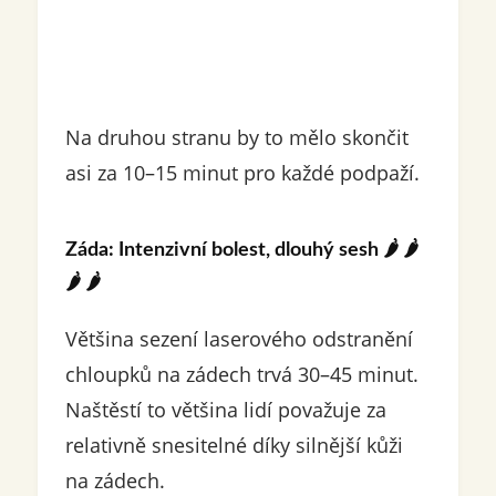
Na druhou stranu by to mělo skončit
asi za 10–15 minut pro každé podpaží.
Záda: Intenzivní bolest, dlouhý sesh
🌶️ 🌶️
🌶️ 🌶️
Většina sezení laserového odstranění
chloupků na zádech trvá 30–45 minut.
Naštěstí to většina lidí považuje za
relativně snesitelné díky silnější kůži
na zádech.