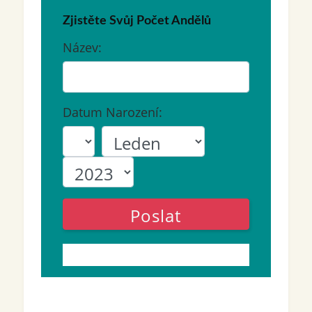
Zjistěte Svůj Počet Andělů
Název:
Datum Narození:
Poslat