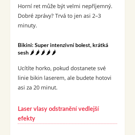
Horní ret může být velmi nepříjemný.
Dobré zprávy? Trvá to jen asi 2–3
minuty.
Bikini: Super intenzivní bolest, krátká
sesh
🌶️ 🌶️ 🌶️ 🌶️ 🌶️
Ucítíte horko, pokud dostanete své
linie bikin laserem, ale budete hotovi
asi za 20 minut.
Laser
vlasy
odstranění
vedlejší
efekty