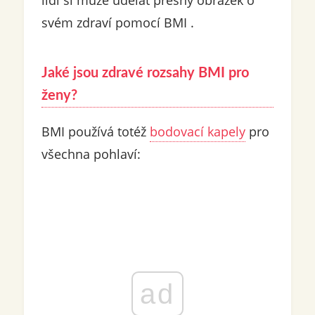
lidí si může udělat přesný obrázek o
svém zdraví pomocí BMI .
Jaké jsou zdravé rozsahy BMI pro
ženy?
BMI používá totéž
bodovací kapely
pro
všechna pohlaví:
ad