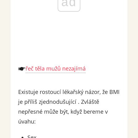
ad
řeč těla mužů nezajímá
Existuje rostoucí lékařský názor, že BMI
je příliš zjednodušující . Zvláště
nepřesné může být, když bereme v
úvahu:
Sex